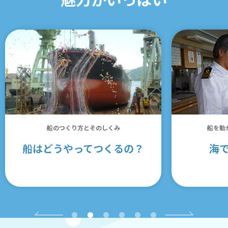
船のつくり方とそのしくみ
船を動
船はどうやってつくるの？
海