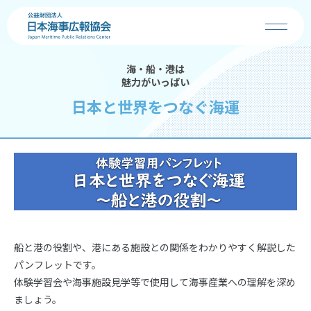
海・船・港は
協会の事業
魅力がいっぱい
日本と世界をつなぐ海運
お知らせ
海の日
海・船・港の魅力
コンクール
船と港の役割や、港にある施設との関係をわかりやすく解説した
パンフレットです。
学校の先生へ
体験学習会や海事施設見学等で使用して海事産業への理解を深め
ましょう。