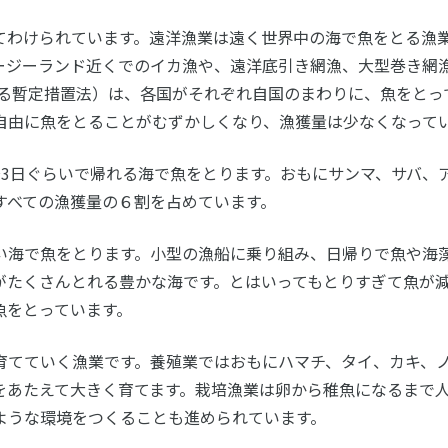
わけられています。遠洋漁業は遠く世界中の海で魚をとる漁
ージーランド近くでのイカ漁や、遠洋底引き網漁、大型巻き網
関する暫定措置法）は、各国がそれぞれ自国のまわりに、魚をと
自由に魚をとることがむずかしくなり、漁獲量は少なくなって
3日ぐらいで帰れる海で魚をとります。おもにサンマ、サバ、
すべての漁獲量の６割を占めています。
海で魚をとります。小型の漁船に乗り組み、日帰りで魚や海
がたくさんとれる豊かな海です。とはいってもとりすぎて魚が
魚をとっています。
てていく漁業です。養殖業ではおもにハマチ、タイ、カキ、ノ
をあたえて大きく育てます。栽培漁業は卵から稚魚になるまで
ような環境をつくることも進められています。