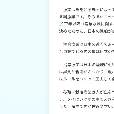
漁業は魚をとる場所によって
え縄漁業です。そのほかニュ
1977年以降（漁業水域に
決めたために、日本の漁船が
沖合漁業は日本の近くで2～
合漁業でとる魚の量は日本の
沿岸漁業は日本の陸地に近い
は黒潮と親潮がぶつかり、魚
はルールをつくって工夫して
養殖・栽培漁業は人が魚を育
チ、タイはいけすの中でえさ
また、海中で魚が住みやすい