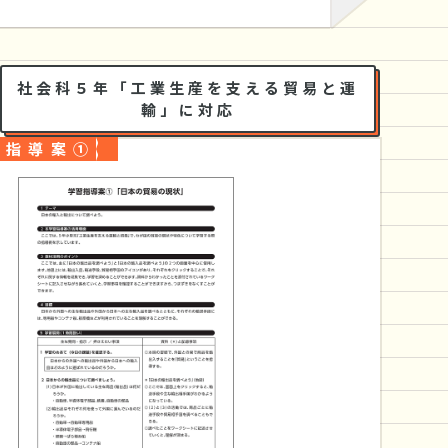
し取引することをいいます。また、ものを運ぶために
さまざまな輸送手段が利用されており、「運輸」や
「物流」が重要な役割を果たしています。運輸や輸送
イベント情報
の手段には、船舶による海上輸送、航空機による航空
小学生社会科向け指導案
輸送、トラックや貨物鉄道による陸上輸送がありま
社会科５年「工業生産を支える貿易と運
コンテンツガイド
す。物流には、ものを流通させるために必要となる、
輸」に対応
包装、荷役、輸送、保管などのすべての活動や施設な
どが含まれています。 わが国の社会の産業活動や私た
指導案①
ちの生活は「貿易や輸送」の働きによって支えられて
おり、子どもたちがわが国の貿易の現状や特色、さま
賛助会員募集
ざまな輸送手段の役割などについて学ぶことは、日々
の生活を送るうえで重要なことであると考えます。本
コンテンツは、小学校社会科５年で学ぶ「工業生産を
協会案内
支える貿易と運輸」と、中学生地理で学ぶ「交通・通
信から見た日本の特色」の学習内容に対応して作成さ
れています。授業などで活用することにより、わが国
の「貿易や輸送」の働きについて理解を深め、関心を
お問い合せ
高めることができます。 併せて、ここには、写真をは
じめ、地図やイラストなどの資料、動画などが豊富に
盛り込まれており、これらを目的意識をもって活用す
ることにより、子どもたちに資料や情報の活用能力を
アクセスマップ
はぐくむことができます。