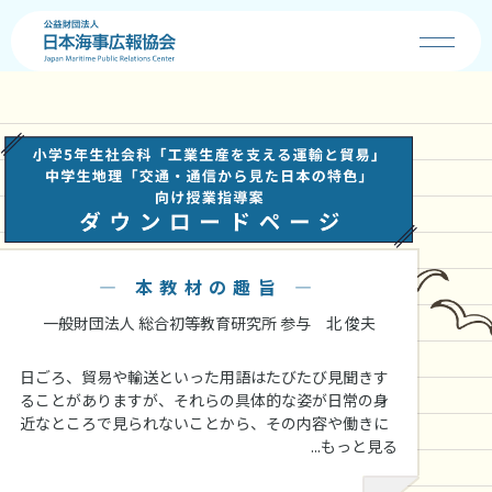
協会の事業
お知らせ
海の日
― 本教材の趣旨 ―
海・船・港の魅力
一般財団法人
総合初等教育研究所
参与
北 俊夫
コンクール
日ごろ、貿易や輸送といった用語はたびたび見聞きす
ることがありますが、それらの具体的な姿が日常の身
学校の先生へ
近なところで見られないことから、その内容や働きに
ついて必ずしも十分理解されていない状況が散見され
...もっと見る
ます。 「貿易」とは、国際間で行われる商品を輸出入
販売