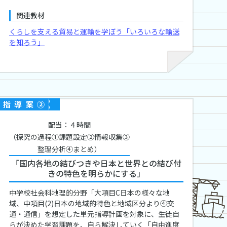
関連教材
くらしを支える貿易と運輸を学ぼう「いろいろな輸送
を知ろう」
指導案②
配当：４時間
（探究の過程①課題設定②情報収集③
整理分析④まとめ）
「国内各地の結びつきや日本と世界との結び付
きの特色を明らかにする」
中学校社会科地理的分野「大項目C日本の様々な地
域、中項目(2)日本の地域的特色と地域区分より④交
通・通信」を想定した単元指導計画を対象に、生徒自
らが決めた学習課題を、自ら解決していく「自由進度