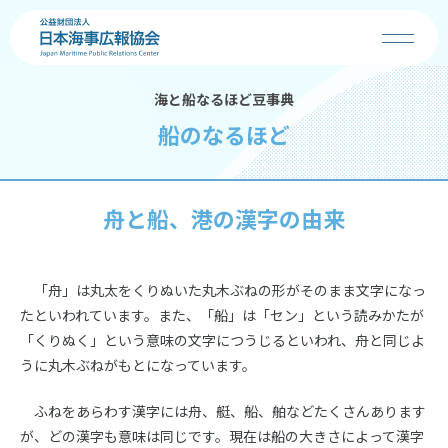
海と船なるほど豆事典
協会の事業
船のなるほど
お知らせ
舟と船、港の漢字の由来
海の日
海・船・港の魅力
「舟」は丸太をくりぬいた丸木ぶねの形がそのまま文字になっ
たといわれています。また、「船」は「セン」という読みかたが
「くりぬく」という意味の文字につうじるといわれ、舟と同じよ
コンクール
うに丸木ぶねがもとになっています。
学校の先生へ
ふねをあらわす漢字には舟、艇、船、舶などたくさんあります
が、どの漢字も意味は同じです。現在は船の大きさによって漢字