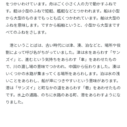
販売
をつかいわけています。舟はごく小さく人の力で動かすふねで
す。艇は小型のふねで短艇、艦艇などとつかわれます。船は小型
から大型のものまでもっとも広くつかわれています。舶は大型の
イベント情報
ふねを意味します。ですから船舶というと、小型から大型まです
べてのふねをさします。
コンテンツガイド
港ということばは、古い時代には津、湊、泊などと、場所や役
割によって呼び名がちがっていました。津は水をあらわす「サン
ズイ」と、進むという気持ちをあらわす「聿」をあわせたもの
賛助会員募集
で、川の渡し場の意味でつかわれ、中国から伝わりました。湊は
いくつかの水路が集まってくる場所をあらわします。泊は水の浅
いことをあらわし、船が岸につきやすいという意味があります。
協会案内
港は「サンズイ」と町なかの道をあらわす「巷」をあわせたもの
です。水上の通路、のちに水路のある町、港をあらわすようにな
りました。
お問い合せ