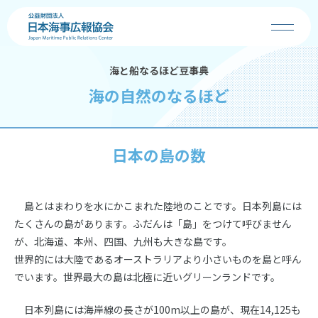
海と船なるほど豆事典
協会の事業
海の自然のなるほど
お知らせ
日本の島の数
海の日
海・船・港の魅力
島とはまわりを水にかこまれた陸地のことです。日本列島には
たくさんの島があります。ふだんは「島」をつけて呼びません
が、北海道、本州、四国、九州も大きな島です。
コンクール
世界的には大陸であるオーストラリアより小さいものを島と呼ん
でいます。世界最大の島は北極に近いグリーンランドです。
学校の先生へ
日本列島には海岸線の長さが100m以上の島が、現在14,125も