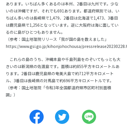
販売
あります。いちばん多くあるのは本州、2番目は九州です。少な
いのは沖縄ですが、それでも691あります。都道府県別では、い
ちばん多いのは長崎県で1,479、2番目は北海道で1,473、3番目
イベント情報
は鹿児島県で1,256となっています。逆に大阪府は海に面してい
るのに島がひとつもありません。
コンテンツガイド
（参考：国土地理院リリース「我が国の島を数えました」
https://www.gsi.go.jp/kihonjohochousa/pressrelease20230228.
これらの島のうち、沖縄本島や千島列島をのぞいてもっとも大
賛助会員募集
きいのは新潟県の佐渡島です。面積は約855平方キロメートルあ
ります。2番目は鹿児島県の奄美大島で約712平方キロメート
ル、3番目は長崎県の対馬島で約696平方キロメートルです。
協会案内
（参考：国土地理院「令和3年全国都道府県市区町村別面積
調」）
お問い合せ