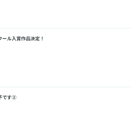
ンクール入賞作品決定！
子です②