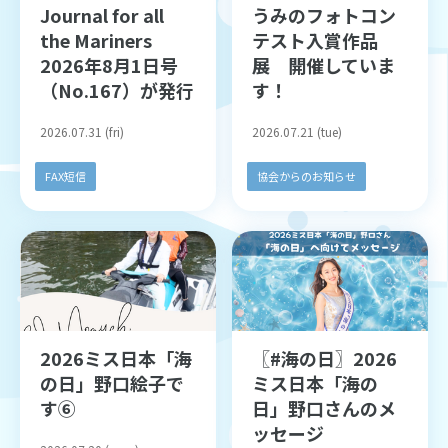
Journal for all
うみのフォトコン
the Mariners
テスト入賞作品
2026年8月1日号
展 開催していま
（No.167）が発行
す！
2026.07.31 (fri)
2026.07.21 (tue)
FAX短信
協会からのお知らせ
2026ミス日本「海
〖#海の日〗2026
の日」野口絵子で
ミス日本「海の
す⑥
日」野口さんのメ
ッセージ