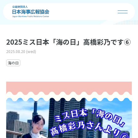
協会の事業
2025ミス日本「海の日」高橋彩乃です⑥
2025.08.20 (wed)
お知らせ
海の日
海の日
海・船・港の魅力
コンクール
学校の先生へ