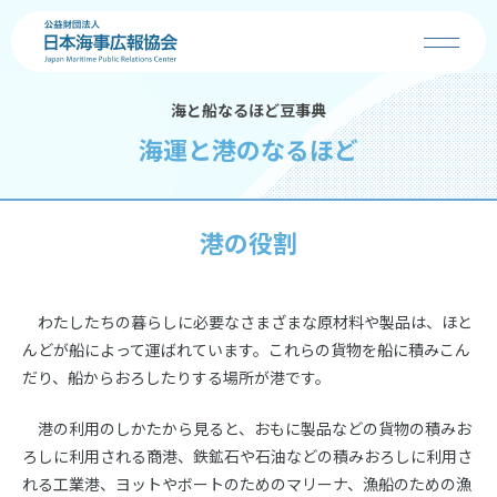
海と船なるほど豆事典
協会の事業
海運と港のなるほど
お知らせ
港の役割
海の日
海・船・港の魅力
わたしたちの暮らしに必要なさまざまな原材料や製品は、ほと
んどが船によって運ばれています。これらの貨物を船に積みこん
だり、船からおろしたりする場所が港です。
コンクール
港の利用のしかたから見ると、おもに製品などの貨物の積みお
学校の先生へ
ろしに利用される商港、鉄鉱石や石油などの積みおろしに利用さ
れる工業港、ヨットやボートのためのマリーナ、漁船のための漁