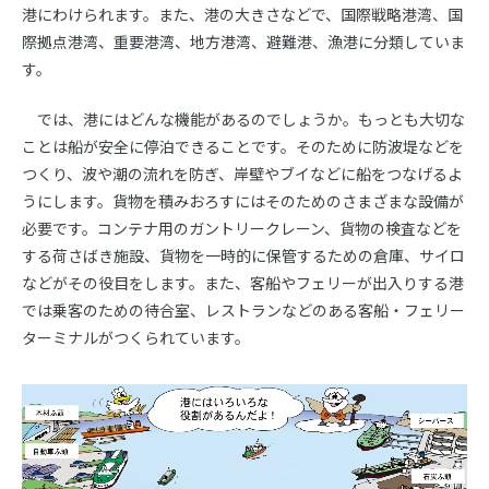
販売
港にわけられます。また、港の大きさなどで、国際戦略港湾、国
際拠点港湾、重要港湾、地方港湾、避難港、漁港に分類していま
す。
イベント情報
では、港にはどんな機能があるのでしょうか。もっとも大切な
コンテンツガイド
ことは船が安全に停泊できることです。そのために防波堤などを
つくり、波や潮の流れを防ぎ、岸壁やブイなどに船をつなげるよ
うにします。貨物を積みおろすにはそのためのさまざまな設備が
必要です。コンテナ用のガントリークレーン、貨物の検査などを
賛助会員募集
する荷さばき施設、貨物を一時的に保管するための倉庫、サイロ
などがその役目をします。また、客船やフェリーが出入りする港
では乗客のための待合室、レストランなどのある客船・フェリー
協会案内
ターミナルがつくられています。
お問い合せ