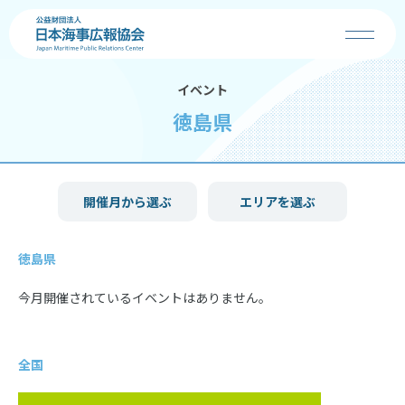
イベント
協会の事業
徳島県
お知らせ
開催月から選ぶ
エリアを選ぶ
海の日
徳島県
海・船・港の魅力
今月開催されているイベントはありません。
コンクール
学校の先生へ
全国