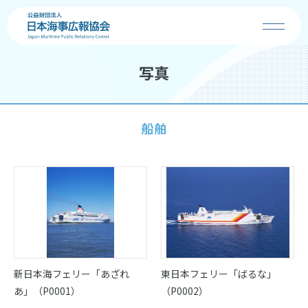
写真
協会の事業
お知らせ
船舶
海の日
海・船・港の魅力
コンクール
新日本海フェリー「あざれ
東日本フェリー「ばるな」
学校の先生へ
あ」（P0001）
（P0002）