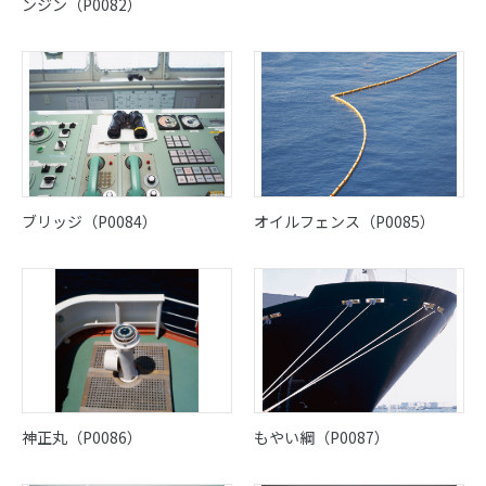
ンジン（P0082）
ブリッジ（P0084）
オイルフェンス（P0085）
神正丸（P0086）
もやい綱（P0087）